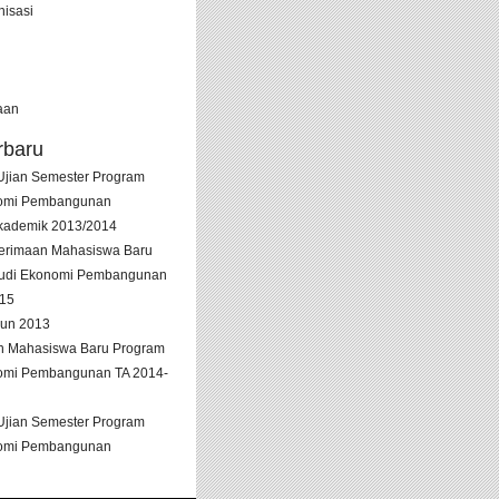
nisasi
aan
rbaru
 Ujian Semester Program
nomi Pembangunan
kademik 2013/2014
erimaan Mahasiswa Baru
tudi Ekonomi Pembangunan
015
hun 2013
n Mahasiswa Baru Program
omi Pembangunan TA 2014-
 Ujian Semester Program
nomi Pembangunan