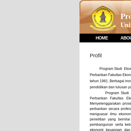
Pr
Uni
HOME
ABO
Profil
Program Studi Ekonom
Perbankan Fakultas Ekono
tahun 1981. Berbagai ino
pendidikan dan lulusan y
Program Studi Ekon
Perbankan Fakultas E
M
enyelenggarakan pros
perbankan secara profes
menguasai ilmu ekonom
penelitian yang berni
pembangunan serta kebu
ekonomi keuangan dan