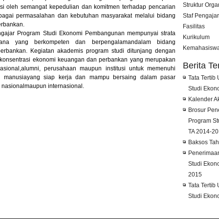
Struktur Orga
si oleh semangat kepedulian dan komitmen terhadap pencarian
berbagai permasalahan dan kebutuhan masyarakat melalui bidang
Staf Pengajar
rbankan.
Fasilitas
engajar Program Studi Ekonomi Pembangunan mempunyai strata
Kurikulum
jana yang berkompeten dan berpengalamandalam bidang
Kemahasisw
rbankan. Kegiatan akademis program studi ditunjang dengan
konsentrasi ekonomi keuangan dan perbankan yang merupakan
Berita Te
nasional,alumni, perusahaan maupun institusi untuk memenuhi
 manusiayang siap kerja dan mampu bersaing dalam pasar
Tata Tertib
nasionalmaupun internasional.
Studi Eko
Kalender A
Brosur Pen
Program S
TA 2014-2
Baksos Ta
Penerimaa
Studi Ekon
2015
Tata Tertib
Studi Eko