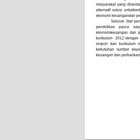
masyarakat yang dilanda
alternatif solusi untuk
ekonomi keuangandan pe
Seluruh Staf p
pendidikan pasca sar
ekonomikeuangan dan pe
kurikulum 2012 dengan 
respon dari kurikulum 
kebutuhan sumber daya
keuangan dan perbankan 