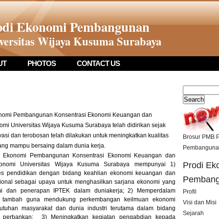
odi Ekonomi Pembangunan
versitas Wijaya Kusuma Surabaya
UT
PHOTOS
CONTACT US
i Pembangunan Konsentrasi Ekonomi Keuangan dan
mi Universitas Wijaya Kusuma Surabaya telah didirikan sejak
vasi dan terobosan telah dilakukan untuk meningkatkan kualitas
Brosur PMB P
ang mampu bersaing dalam dunia kerja.
Pembangunan
omi Pembangunan Konsentrasi Ekonomi Keuangan dan
Prodi Ek
konomi Universitas Wijaya Kusuma Surabaya mempunyai 1)
es pendidikan dengan bidang keahlian ekonomi keuangan dan
Pemban
ional sebagai upaya untuk menghasilkan sarjana ekonomi yang
i dan penerapan IPTEK dalam duniakerja; 2) Memperdalam
Profil
lai tambah guna mendukung perkembangan keilmuan ekonomi
Visi dan Misi
tuhan masyarakat dan dunia industri terutama dalam bidang
Sejarah
 perbankan; 3) Meningkatkan kegiatan pengabdian kepada